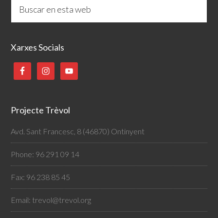
Xarxes Socials
Projecte Trèvol
Avd. Sant Francesc, 8 (46870) Ontinyent
Phone: 96 291 09 14
Fax: 96 238 85 45
Email:
trevol@trevol.org