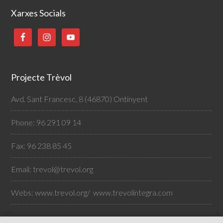
Xarxes Socials
Projecte Trèvol
Avd. Sant Francesc, 8 (46870) Ontinyent
Phone: 96 291 09 14
Fax: 96 238 85 45
Email:
trevol@trevol.org
Webs:
www.trevol.org/
www.trevolintegra.com