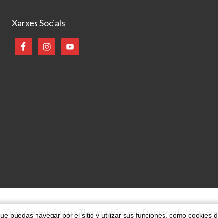
Xarxes Socials
 2026 ·
Genesis Sample Theme
en
Genesis Framework
·
WordPre
que puedas navegar por el sitio y utilizar sus funciones, como cookies 