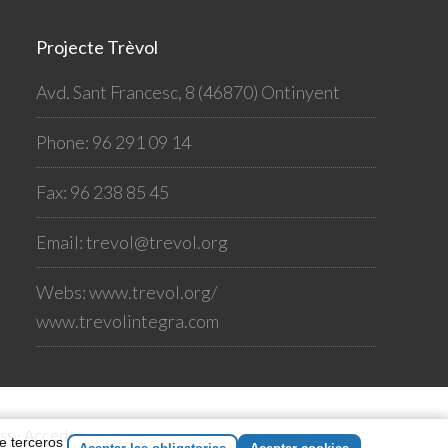
Projecte Trèvol
Avd. Sant Francesc, 8 (46870) Ontinyent
Phone: 96 291 09 14
Fax: 96 238 85 45
Email:
trevol@trevol.org
Webs:
www.trevol.org/
www.trevolintegra.com
ss
·
Acceder
de terceros