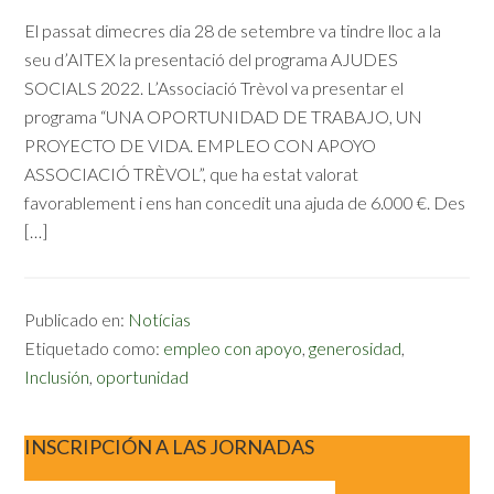
El passat dimecres dia 28 de setembre va tindre lloc a la
seu d’AITEX la presentació del programa AJUDES
SOCIALS 2022. L’Associació Trèvol va presentar el
programa “UNA OPORTUNIDAD DE TRABAJO, UN
PROYECTO DE VIDA. EMPLEO CON APOYO
ASSOCIACIÓ TRÈVOL”, que ha estat valorat
favorablement i ens han concedit una ajuda de 6.000 €. Des
[…]
Publicado en:
Notícias
Etiquetado como:
empleo con apoyo
,
generosidad
,
Inclusión
,
oportunidad
INSCRIPCIÓN A LAS JORNADAS