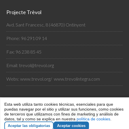
Projecte Trèvol
Avd. Sant Francesc, 8 (46870) Ontinyent
Phone: 96 291 09 14
Fax: 96 238 85 45
Email:
trevol@trevol.org
Webs:
www.trevol.org/
www.trevolintegra.com
Esta web utiliza tanto cookies técnicas, esenciales para que
puedas navegar por el sitio y utilizar sus funciones, como cookies
Copyright © 2026 ·
Genesis Sample Theme
en
Genesis
de terceros que utilizamos con fines de marketing y análisis de
Framework
·
WordPress
·
Acceder
datos, tal y como se explica en nuestra
política de cookies
.
Aceptar las obligatorias
Aceptar cookies