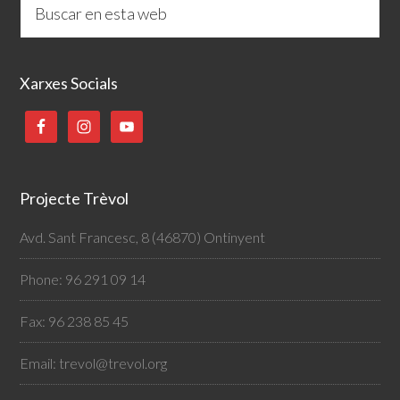
Xarxes Socials
Projecte Trèvol
Avd. Sant Francesc, 8 (46870) Ontinyent
Phone: 96 291 09 14
Fax: 96 238 85 45
Email:
trevol@trevol.org